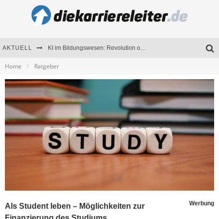
AKTUELL
KI im Bildungswesen: Revolution oder Risiko für Schulen und Universitäten?
Home
Ratgeber
Bewerben 2026: Was sich verändert hat
Seminare als Motivationsmotor – Wie Weiterbildung Mitarbeiter nachhaltig begeistert
Mitarbeitenden-Schulungen erfolgreich planen – Ratgeber für Unternehmen
Werbung
Als Student leben – Möglichkeiten zur
Finanzierung des Studiums