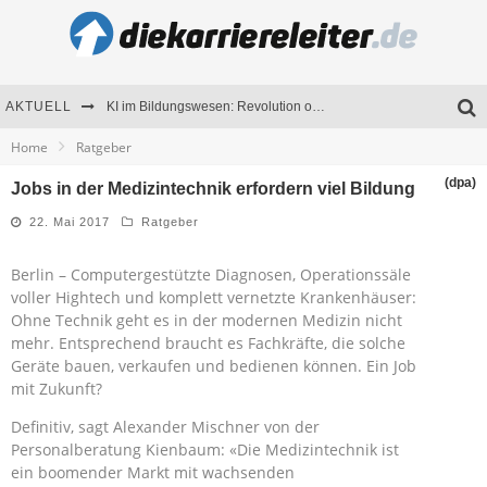
AKTUELL
KI im Bildungswesen: Revolution oder Risiko für Schulen und Universitäten?
Home
Ratgeber
Bewerben 2026: Was sich verändert hat
(dpa)
Jobs in der Medizintechnik erfordern viel Bildung
Seminare als Motivationsmotor – Wie Weiterbildung Mitarbeiter nachhaltig begeistert
22. Mai 2017
Ratgeber
Mitarbeitenden-Schulungen erfolgreich planen – Ratgeber für Unternehmen
Berlin – Computergestützte Diagnosen, Operationssäle
voller Hightech und komplett vernetzte Krankenhäuser:
Ohne Technik geht es in der modernen Medizin nicht
mehr. Entsprechend braucht es Fachkräfte, die solche
Geräte bauen, verkaufen und bedienen können. Ein Job
mit Zukunft?
Definitiv, sagt Alexander Mischner von der
Personalberatung Kienbaum: «Die Medizintechnik ist
ein boomender Markt mit wachsenden