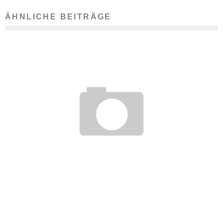
ÄHNLICHE BEITRÄGE
HAMBURGER TRADITIONSUNTERNEHMEN IM ÜBERBLICK
7. Juli 2013