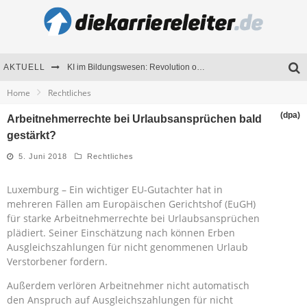
AKTUELL
KI im Bildungswesen: Revolution oder Risiko für Schulen und Universitäten?
Home
Rechtliches
Bewerben 2026: Was sich verändert hat
(dpa)
Arbeitnehmerrechte bei Urlaubsansprüchen bald
Seminare als Motivationsmotor – Wie Weiterbildung Mitarbeiter nachhaltig begeistert
gestärkt?
Mitarbeitenden-Schulungen erfolgreich planen – Ratgeber für Unternehmen
5. Juni 2018
Rechtliches
Luxemburg – Ein wichtiger EU-Gutachter hat in
mehreren Fällen am Europäischen Gerichtshof (EuGH)
für starke Arbeitnehmerrechte bei Urlaubsansprüchen
plädiert. Seiner Einschätzung nach können Erben
Ausgleichszahlungen für nicht genommenen Urlaub
Verstorbener fordern.
Außerdem verlören Arbeitnehmer nicht automatisch
den Anspruch auf Ausgleichszahlungen für nicht