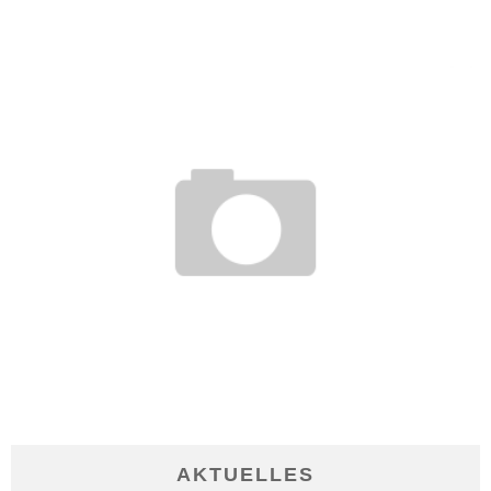
8. April 2020
KÜNDIGUNG WEGEN UMORGANISATION: ARBEITGEBER MUSS
BEGRÜNDEN
22. November 2016
AKTUELLES