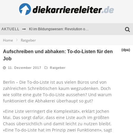
AKTUELL
KI im Bildungswesen: Revolution oder Risiko für Schulen und Universitäten?
Home
Ratgeber
Bewerben 2026: Was sich verändert hat
(dpa)
Aufschreiben und abhaken: To-do-Listen für den
Seminare als Motivationsmotor – Wie Weiterbildung Mitarbeiter nachhaltig begeistert
Job
Mitarbeitenden-Schulungen erfolgreich planen – Ratgeber für Unternehmen
11. Dezember 2017
Ratgeber
Berlin – Die To-do-Liste ist aus vielen Büros und von
zahlreichen Schreibtischen kaum wegzudenken. Doch
wie sollte eine gute To-do-Liste aussehen? Und warum
funktioniert die Abhakerei überhaupt so gut?
«Eine Liste verringert die Komplexität», erklärt Jochen
Mai. Das sorgt dafür, dass eine Liste auch im größten
Chaos übersichtlich und damit leicht zu nutzen bleibt.
«Eine To-do-Liste hat im Prinzip zwei Funktionen», sagt