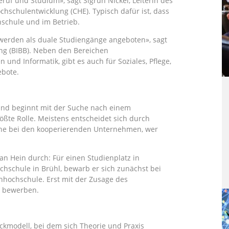
uf und Studium», sagt Sigrun Nickel, Leiterin des
schulentwicklung (CHE). Typisch dafür ist, dass
hschule und im Betrieb.
 werden als duale Studiengänge angeboten», sagt
ung (BIBB). Neben den Bereichen
und Informatik, gibt es auch für Soziales, Pflege,
bote.
und beginnt mit der Suche nach einem
rößte Rolle. Meistens entscheidet sich durch
che bei den kooperierenden Unternehmen, wer
n Hein durch: Für einen Studienplatz in
schule in Brühl, bewarb er sich zunächst bei
hochschule. Erst mit der Zusage des
z bewerben.
ckmodell, bei dem sich Theorie und Praxis