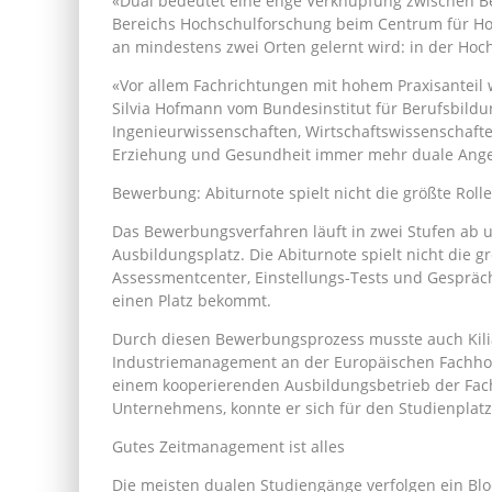
«Dual bedeutet eine enge Verknüpfung zwischen Ber
Bereichs Hochschulforschung beim Centrum für Hoch
an mindestens zwei Orten gelernt wird: in der Hoc
«Vor allem Fachrichtungen mit hohem Praxisanteil
Silvia Hofmann vom Bundesinstitut für Berufsbild
Ingenieurwissenschaften, Wirtschaftswissenschaften 
Erziehung und Gesundheit immer mehr duale Ange
Bewerbung: Abiturnote spielt nicht die größte Rolle
Das Bewerbungsverfahren läuft in zwei Stufen ab 
Ausbildungsplatz. Die Abiturnote spielt nicht die g
Assessmentcenter, Einstellungs-Tests und Gesprä
einen Platz bekommt.
Durch diesen Bewerbungsprozess musste auch Kilia
Industriemanagement an der Europäischen Fachhoch
einem kooperierenden Ausbildungsbetrieb der Fach
Unternehmens, konnte er sich für den Studienplat
Gutes Zeitmanagement ist alles
Die meisten dualen Studiengänge verfolgen ein Blo