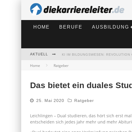
HOME
BERUFE
AUSBILDUNG
AKTUELL
Home
Ratgeber
BEWERBEN 2026: WAS SICH VERÄNDE
Das bietet ein duales St
25. Mai 2020
Ratgeber
Leichlingen – Dual studieren, das hört sich erst ma
entscheiden sich jedes Jahr mehr und mehr Abituri