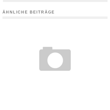
ÄHNLICHE BEITRÄGE
KLEINES UNTERNEHMEN, WITZIGE IDEE: SO BRINGEN SIE
IHRE WARE AN DEN MANN
16. August 2012