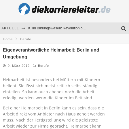
AKTUELL
KI im Bildungswesen: Revolution oder Risiko für Schulen und Universitäten?
Home
Berufe
Bewerben 2026: Was sich verändert hat
Eigenverantwortliche Heimarbeit: Berlin und
Seminare als Motivationsmotor – Wie Weiterbildung Mitarbeiter nachhaltig begeistert
Umgebung
Mitarbeitenden-Schulungen erfolgreich planen – Ratgeber für Unternehmen
9. März 2012
Berufe
Heimarbeit ist besonders bei Müttern mit Kindern
beliebt. Sie lässt sich meist zeitlich selbstständig
einteilen. So kann auch abends noch die Arbeit
erledigt werden, wenn die Kinder im Bett sind.
Bei einer Heimarbeit in Berlin kann es sein, dass die
Arbeit direkt vom Anbieter nach Haus geholt werden
muss. Nach der Fertigstellung wird die geleistete
Arbeit wieder zur Firma gebracht. Heimarbeit kann