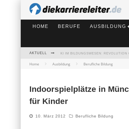
HOME
BERUFE
AUSBILDUNG
AKTUELL
Home
Ausbildung
Berufliche Bildung
BEWERBEN 2026: WAS SICH VERÄNDE
Indoorspielplätze in Mü
für Kinder
10. März 2012
Berufliche Bildung