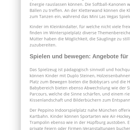
Energie rauslassen können. Die Softball-Kanonen 
Bällen zu treffen. An der Kletterwand können die K
zum Tanzen ein, während das Mini Las Vegas Spiel
Kinder im Kleinkindalter, für welche nicht viele fre
finden im Winterspielplatz diverse Themenbereiche
Mütter haben die Möglichkeit, die Säuglinge zu sti
zuzubereiten.
Spielen und bewegen: Angebote für 
Das Spielzeug ist pädagogisch sinnvoll und hochqua
können Kinder mit Duplo Steinen, Holzeisenbahnen
Platz zum Bewegen bieten die Bobbycars und die H
Babybereich bieten ebenso Abwechslung wie der Si
Parcours, welche die Sinne schärfen, und einem rie
Kissenlandschaft und Bilderbüchern zum Entspann
Der Peppino Indoorspielplatz nahe München offerie
Kartbahn. Kinder können Sportarten wie Air-Hockey,
Trampolin ebenso wie in der Hüpfburg austoben. E
private Feiern oder Firmen-Veranstaltungen buche