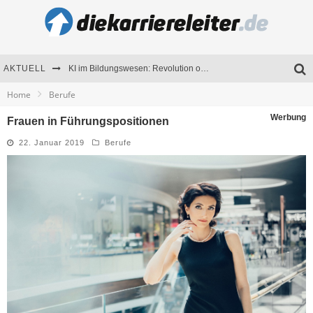
AKTUELL
KI im Bildungswesen: Revolution oder Risiko für Schulen und Universitäten?
Home
Berufe
Bewerben 2026: Was sich verändert hat
Werbung
Frauen in Führungspositionen
Seminare als Motivationsmotor – Wie Weiterbildung Mitarbeiter nachhaltig begeistert
22. Januar 2019
Berufe
Mitarbeitenden-Schulungen erfolgreich planen – Ratgeber für Unternehmen