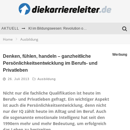
AKTUELL
KI im Bildungswesen: Revolution oder Risiko für Schulen und Universitäten?
Home
Ausbildung
Bewerben 2026: Was sich verändert hat
Seminare als Motivationsmotor – Wie Weiterbildung Mitarbeiter nachhaltig begeistert
Werbung
Denken, fühlen, handeln – ganzheitliche
Persönlichkeitsentwicklung im Berufs- und
Mitarbeitenden-Schulungen erfolgreich planen – Ratgeber für Unternehmen
Privatleben
26. Juli 2013
Ausbildung
Nicht nur die fachliche Qualifikation ist heute im
Berufs- und Privatleben gefragt. Ein wichtiger Aspekt
ist auch die Persönlichkeitsentwicklung, denn nicht
nur der IQ zählt heute im Alltag und im Beruf. Auch
die sogenannte emotionale Intelligenz hat seit den
1990ern mehr und mehr Bedeutung, um erfolgreich
das Leben zu bestreiten.