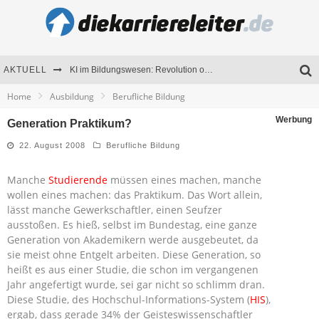
AKTUELL
KI im Bildungswesen: Revolution oder Risiko für Schulen und Universitäten?
Home
Ausbildung
Berufliche Bildung
Bewerben 2026: Was sich verändert hat
Werbung
Generation Praktikum?
Seminare als Motivationsmotor – Wie Weiterbildung Mitarbeiter nachhaltig begeistert
22. August 2008
Berufliche Bildung
Mitarbeitenden-Schulungen erfolgreich planen – Ratgeber für Unternehmen
Manche
Studierende
müssen eines machen, manche
wollen eines machen: das Praktikum. Das Wort allein,
lässt manche Gewerkschaftler, einen Seufzer
ausstoßen. Es hieß, selbst im Bundestag, eine ganze
Generation von Akademikern werde ausgebeutet, da
sie meist ohne Entgelt arbeiten. Diese Generation, so
heißt es aus einer Studie, die schon im vergangenen
Jahr angefertigt wurde, sei gar nicht so schlimm dran.
Diese Studie, des Hochschul-Informations-System (
HIS
),
ergab, dass gerade 34% der Geisteswissenschaftler