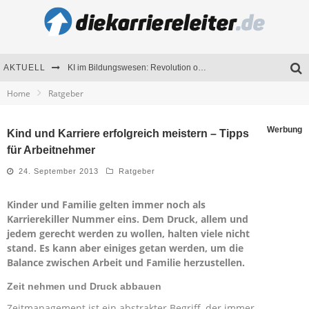
AKTUELL
KI im Bildungswesen: Revolution oder Risiko für Schulen und Universitäten?
Home
Ratgeber
Bewerben 2026: Was sich verändert hat
Seminare als Motivationsmotor – Wie Weiterbildung Mitarbeiter nachhaltig begeistert
Werbung
Kind und Karriere erfolgreich meistern – Tipps
für Arbeitnehmer
Mitarbeitenden-Schulungen erfolgreich planen – Ratgeber für Unternehmen
24. September 2013
Ratgeber
Kinder und Familie gelten immer noch als
Karrierekiller Nummer eins. Dem Druck, allem und
jedem gerecht werden zu wollen, halten viele nicht
stand. Es kann aber einiges getan werden, um die
Balance zwischen Arbeit und Familie herzustellen.
Zeit nehmen und Druck abbauen
Zeitmanagement ist ein abstrakter Begriff, der immer