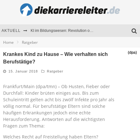
AKTUELL
KI im Bildungswesen: Revolution oder Risiko für Schulen und Universitäten?
Home
Ratgeber
Bewerben 2026: Was sich verändert hat
(dpa)
Krankes Kind zu Hause – Wie verhalten sich
Seminare als Motivationsmotor – Wie Weiterbildung Mitarbeiter nachhaltig begeistert
Berufstätige?
Mitarbeitenden-Schulungen erfolgreich planen – Ratgeber für Unternehmen
15. Januar 2018
Ratgeber
Frankfurt/Main (dpa/tmn) – Ob Husten, Fieber oder
Durchfall: Kinder brüten einiges aus. Bis zum
Schuleintritt gelten acht bis zwölf Infekte pro Jahr als
völlig normal. Für berufstätige Eltern sind solche
häufigen Erkrankungen jedoch eine echte
Herausforderung. Antworten auf die wichtigsten
Fragen zum Thema:
Welches Recht auf Freistellung haben Eltern?