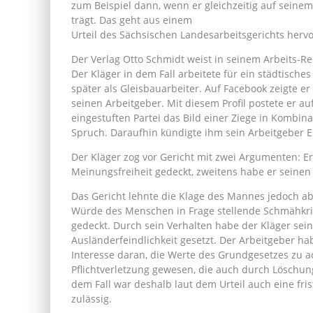
zum Beispiel dann, wenn er gleichzeitig auf seinem
trägt. Das geht aus einem
Urteil des Sächsischen Landesarbeitsgerichts hervo
Der Verlag Otto Schmidt weist in seinem Arbeits-Rech
Der Kläger in dem Fall arbeitete für ein städtisch
später als Gleisbauarbeiter. Auf Facebook zeigte e
seinen Arbeitgeber. Mit diesem Profil postete er auf
eingestuften Partei das Bild einer Ziege in Kombin
Spruch. Daraufhin kündigte ihm sein Arbeitgeber E
Der Kläger zog vor Gericht mit zwei Argumenten: Er
Meinungsfreiheit gedeckt, zweitens habe er seinen
Das Gericht lehnte die Klage des Mannes jedoch ab:
Würde des Menschen in Frage stellende Schmähkrit
gedeckt. Durch sein Verhalten habe der Kläger sei
Ausländerfeindlichkeit gesetzt. Der Arbeitgeber hab
Interesse daran, die Werte des Grundgesetzes zu a
Pflichtverletzung gewesen, die auch durch Löschun
dem Fall war deshalb laut dem Urteil auch eine f
zulässig.