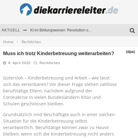
KI im Bildungswesen: Revolution oder Risiko für Schulen und Universitäten?
AKTUELL
Home
Rechtliches
Bewerben 2026: Was sich verändert hat
(dpa)
Muss ich trotz Kinderbetreuung weiterarbeiten?
Seminare als Motivationsmotor – Wie Weiterbildung Mitarbeiter nachhaltig begeistert
8. April 2020
Rechtliches
Mitarbeitenden-Schulungen erfolgreich planen – Ratgeber für Unternehmen
Gütersloh – Kinderbetreuung und Arbeit – wie lässt
sich das vereinbaren? Vor dieser Frage stehen zahllose
berufstätige Eltern, nachdem aufgrund der
Coronakrise in vielen Bundesländern Kitas und
Schulen geschlossen bleiben.
Grundsätzlich sind Beschäftigte auch in einer solchen
Situation für die Kinderbetreuung selbst
verantwortlich. Berufstätige können zwar zu Hause
bleiben, wenn sich die Kinderbetreuung nicht anders