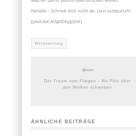
Macher damit positiv beeindrucken wollen.
Parodie – Schreib dich nicht ab: Lern ostdeutsch!
[youtube AOg0OKygQnE]
Werbewirkung
Der Traum vom Fliegen – Als Pilot über
den Wolken schweben
ÄHNLICHE BEITRÄGE