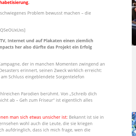
habetisierung
.
tgeschwiegenes Problem bewusst machen – die
9Q5eOUxUxs]
TV, Internet und auf Plakaten einen ziemlich
acts her also dürfte das Projekt ein Erfolg
er Kampagne, der in manchen Momenten zwingend an
Desasters erinnert, seinen Zweck wirklich erreicht:
s am Schluss eingeblendete Sorgentelefon
hlreichen Parodien berühmt. Von „Schreib dich
icht ab – Geh zum Friseur“ ist eigentlich alles
enen man sich etwas unsicher ist:
Bekannt ist sie in
ernsehen wohl auch die Leute, die sie kriegen
ch aufdringlich, dass ich mich frage, wen die