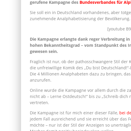
gerufene Kampagne des
Bundesverbandes für Alp
Sie soll ein in Deutschland vorhandenes, aber to
zunehmende Analphabetisierung der Bevölkerung.
[youtube B
Die Kampagne erlangte dank reger Verbreitung in 
hohen Bekanntheitsgrad – vom Standpunkt des Imp
gewesen sein.
Fraglich ist nur, ob der pathosschwangere Stil d
die unfreiwillige Komik des „Du bist Deutschland!“-
Die 4 Millionen Analphabeten dazu zu bringen, da
anzurufen.
Online wurde die Kampagne vor allem durch die za
nicht ab – Lerne Ostdeutsch!“ bis zu „Schreib dich n
vertreten.
Die Kampagne ist für mich einer dieser Fälle,
bei d
jedem Fall ausreichend und sie erreicht über das F
möchte – nur ist der Stil der Anzeigen so unerträgli