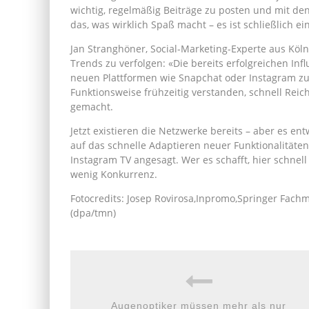
wichtig, regelmäßig Beiträge zu posten und mit den
das, was wirklich Spaß macht – es ist schließlich ei
Jan Stranghöner, Social-Marketing-Experte aus Köln
Trends zu verfolgen: «Die bereits erfolgreichen Inf
neuen Plattformen wie Snapchat oder Instagram zu 
Funktionsweise frühzeitig verstanden, schnell Rei
gemacht.
Jetzt existieren die Netzwerke bereits – aber es en
auf das schnelle Adaptieren neuer Funktionalitäten 
Instagram TV angesagt. Wer es schafft, hier schnell
wenig Konkurrenz.
Fotocredits: Josep Rovirosa,Inpromo,Springer Fac
(dpa/tmn)
Augenoptiker müssen mehr als nur