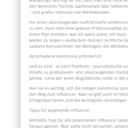
Marketing». Wichtig sei nur, dass man eine hohe Aff
den Bereichen Technik, Gartenarbeit oder Selbermac
– und großes Interesse von Werbekunden.
Für einen überzeugenden Auftritt reicht Leidenscha
zu sein, muss man eine gewisse Professionalität un
einen Plan erstellen, was ich wann poste. Ich muss
wieder zu zeigen.» Außerdem müssen rechtliche G
saubere Kennzeichnen von Beiträgen, die Werbebot
Verschiedene Kenntnisse erforderlich
Und es sind – je nach Plattform – journalistische u
Inhalte zu produzieren: «Ein überzeugendes Youtube-
Jahnke. «Und wer einen Blog betreibt, sollte in der 
Hier sei es wichtig, sich die nötigen Kenntnisse a
den Weg zum Influencer. Aber es gibt auch im Netz 
Erfolgstipps teilen und die wichtigsten Grundlagen 
Tipps für angehende Influencer
Misfeldts Tipp für alle potenziellen Influencer la
heraus agieren. Man sollte nicht versuchen, jemand 