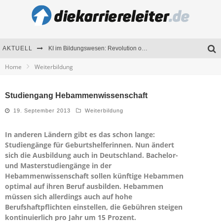
AKTUELL
KI im Bildungswesen: Revolution oder Risiko für Schulen und Universitäten?
Home
Weiterbildung
Bewerben 2026: Was sich verändert hat
Seminare als Motivationsmotor – Wie Weiterbildung Mitarbeiter nachhaltig begeistert
Studiengang Hebammenwissenschaft
Mitarbeitenden-Schulungen erfolgreich planen – Ratgeber für Unternehmen
19. September 2013
Weiterbildung
In anderen Ländern gibt es das schon lange:
Studiengänge für Geburtshelferinnen. Nun ändert
sich die Ausbildung auch in Deutschland. Bachelor-
und Masterstudiengänge in der
Hebammenwissenschaft sollen künftige Hebammen
optimal auf ihren Beruf ausbilden. Hebammen
müssen sich allerdings auch auf hohe
Berufshaftpflichten einstellen, die Gebühren steigen
kontinuierlich pro Jahr um 15 Prozent.