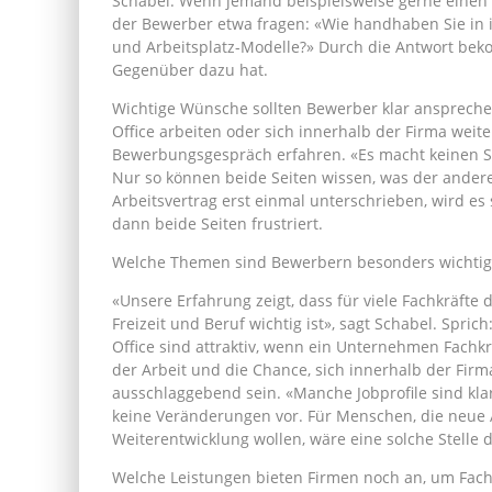
Schabel. Wenn jemand beispielsweise gerne einen 
der Bewerber etwa fragen: «Wie handhaben Sie in i
und Arbeitsplatz-Modelle?» Durch die Antwort bek
Gegenüber dazu hat.
Wichtige Wünsche sollten Bewerber klar anspreche
Office arbeiten oder sich innerhalb der Firma weite
Bewerbungsgespräch erfahren. «Es macht keinen S
Nur so können beide Seiten wissen, was der andere 
Arbeitsvertrag erst einmal unterschrieben, wird es
dann beide Seiten frustriert.
Welche Themen sind Bewerbern besonders wichtig
«Unsere Erfahrung zeigt, dass für viele Fachkräfte
Freizeit und Beruf wichtig ist», sagt Schabel. Spric
Office sind attraktiv, wenn ein Unternehmen Fachkrä
der Arbeit und die Chance, sich innerhalb der Fir
ausschlaggebend sein. «Manche Jobprofile sind kla
keine Veränderungen vor. Für Menschen, die neue 
Weiterentwicklung wollen, wäre eine solche Stelle d
Welche Leistungen bieten Firmen noch an, um Fach