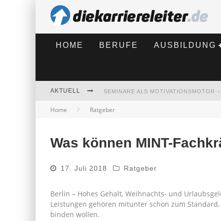
HOME
BERUFE
AUSBILDUNG
AKTUELL
Home
Ratgeber
Was können MINT-Fachkrä
BEWERBEN 2026: WAS SICH VERÄNDE
17. Juli 2018
Ratgeber
Berlin – Hohes Gehalt, Weihnachts- und Urlaubsge
Leistungen gehören mitunter schon zum Standard,
binden wollen.