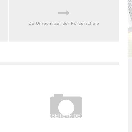
Zu Unrecht auf der Förderschule
WENN MITARBEITERN DER FLURFUNK
N
FEHLT