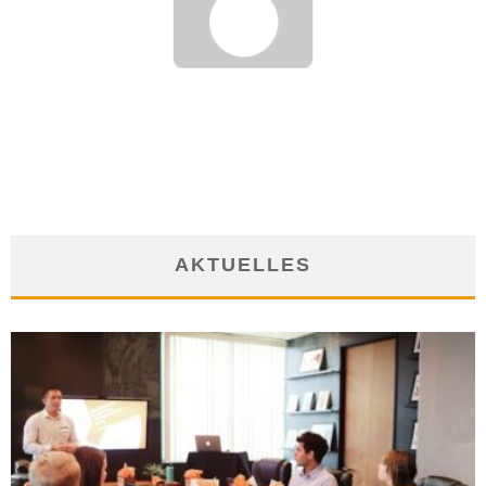
CORONA-HILFE VOM STAAT: WEM STEHT WAS ZU – UND VON
WEM?
8. April 2020
AKTUELLES