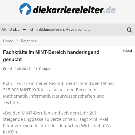
AKTUELL
KI im Bildungswesen: Revolution oder Risiko für Schulen und Universitäten?
Home
Ratgeber
Bewerben 2026: Was sich verändert hat
(dpa)
Fachkräfte im MINT-Bereich händeringend
Seminare als Motivationsmotor – Wie Weiterbildung Mitarbeiter nachhaltig begeistert
gesucht
Mitarbeitenden-Schulungen erfolgreich planen – Ratgeber für Unternehmen
16. Juli 2018
Ratgeber
Köln – Es ist ein neuer Rekord: Deutschlandweit fehlen
315.000 MINT-Kräfte – also aus den Bereichen
Mathematik, Informatik, Naturwissenschaften und
Technik.
«Bei den MINT-Berufen sind seit dem Jahr 2011
steigende Engpässe zu verzeichnen», sagt Prof. Axel
Plünnecke vom Institut der deutschen Wirtschaft (IW)
in Köln.