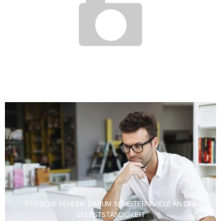
BERUFSBERATUNG IN FRANKFURT: HILFE BEI DER JOBSUCHE
6. März 2012
TYPISCHE FEHLER: DARUM SCHEITERN VIELE AN DER
SELBSTSTÄNDIGKEIT