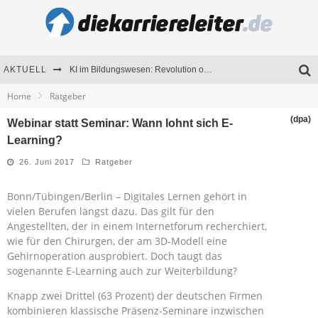
AKTUELL
KI im Bildungswesen: Revolution oder Risiko für Schulen und Universitäten?
Home
Ratgeber
Bewerben 2026: Was sich verändert hat
(dpa)
Webinar statt Seminar: Wann lohnt sich E-
Seminare als Motivationsmotor – Wie Weiterbildung Mitarbeiter nachhaltig begeistert
Learning?
Mitarbeitenden-Schulungen erfolgreich planen – Ratgeber für Unternehmen
26. Juni 2017
Ratgeber
Bonn/Tübingen/Berlin – Digitales Lernen gehört in
vielen Berufen längst dazu. Das gilt für den
Angestellten, der in einem Internetforum recherchiert,
wie für den Chirurgen, der am 3D-Modell eine
Gehirnoperation ausprobiert. Doch taugt das
sogenannte E-Learning auch zur Weiterbildung?
Knapp zwei Drittel (63 Prozent) der deutschen Firmen
kombinieren klassische Präsenz-Seminare inzwischen