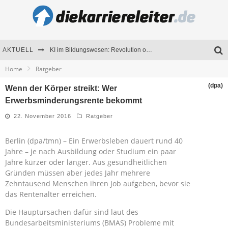
AKTUELL
KI im Bildungswesen: Revolution oder Risiko für Schulen und Universitäten?
Home
Ratgeber
Bewerben 2026: Was sich verändert hat
(dpa)
Wenn der Körper streikt: Wer
Seminare als Motivationsmotor – Wie Weiterbildung Mitarbeiter nachhaltig begeistert
Erwerbsminderungsrente bekommt
Mitarbeitenden-Schulungen erfolgreich planen – Ratgeber für Unternehmen
22. November 2016
Ratgeber
Berlin (dpa/tmn) – Ein Erwerbsleben dauert rund 40
Jahre – je nach Ausbildung oder Studium ein paar
Jahre kürzer oder länger. Aus gesundheitlichen
Gründen müssen aber jedes Jahr mehrere
Zehntausend Menschen ihren Job aufgeben, bevor sie
das Rentenalter erreichen.
Die Hauptursachen dafür sind laut des
Bundesarbeitsministeriums (BMAS) Probleme mit