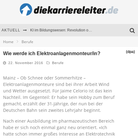
AKTUELL
KI im Bildungswesen: Revolution oder Risiko für Schulen und Universitäten?
Home
Berufe
Bewerben 2026: Was sich verändert hat
(dpa)
Wie werde ich Elektroanlagenmonteur/in?
Seminare als Motivationsmotor – Wie Weiterbildung Mitarbeiter nachhaltig begeistert
22. November 2016
Berufe
Mitarbeitenden-Schulungen erfolgreich planen – Ratgeber für Unternehmen
Mainz – Ob Schnee oder Sommerhitze –
Elektroanlagenmonteure sind bei ihrer Arbeit Wind
und Wetter ausgesetzt. Für Jaime Celorio ist das kein
Nachteil. Im Gegenteil: Er habe sein Hobby zum Beruf
gemacht, erzählt der 31-Jährige, der nun bei der
Deutschen Bahn sein zweites Lehrjahr beginnt.
Nach einer Ausbildung im pharmazeutischen Bereich
habe er sich noch einmal ganz neu orientiert. «Ich
hatte schon immer großes Interesse an Elektrotechnik