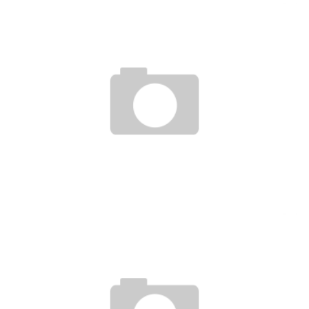
WIE WERDE ICH..? ANÄSTHESIETECHNISCHE ASSISTENT/IN
22. November 2016