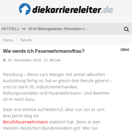
AKTUELL
KI im Bildungswesen: Revolution oder Risiko für Schulen und Universitäten?
Home
Berufe
Bewerben 2026: Was sich verändert hat
(dpa)
Wie werde ich Feuerwehrmann/frau?
Seminare als Motivationsmotor – Wie Weiterbildung Mitarbeiter nachhaltig begeistert
22. November 2016
Berufe
Mitarbeitenden-Schulungen erfolgreich planen – Ratgeber für Unternehmen
Flensburg – Wenn Lars Wanger mit seiner aktuellen
Ausbildung fertig ist, hat er gleich drei Berufe gelernt –
und ist darin fit: Industriemechaniker,
Rettungssanitäter und Feuerwehrmann. Und Beamter
ist er noch dazu.
Zwar erst einmal auf Widerruf, aber nur, bis er sich
drei Jahre lang als
Berufsfeuerwehrmann
etabliert hat. Denn in den
meisten deutschen Bundesländern gilt: Wer zur