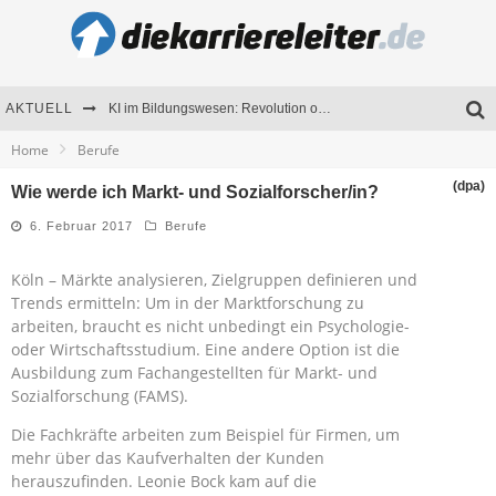
AKTUELL
KI im Bildungswesen: Revolution oder Risiko für Schulen und Universitäten?
Home
Berufe
Bewerben 2026: Was sich verändert hat
(dpa)
Wie werde ich Markt- und Sozialforscher/in?
Seminare als Motivationsmotor – Wie Weiterbildung Mitarbeiter nachhaltig begeistert
6. Februar 2017
Berufe
Mitarbeitenden-Schulungen erfolgreich planen – Ratgeber für Unternehmen
Köln – Märkte analysieren, Zielgruppen definieren und
Trends ermitteln: Um in der Marktforschung zu
arbeiten, braucht es nicht unbedingt ein Psychologie-
oder Wirtschaftsstudium. Eine andere Option ist die
Ausbildung zum Fachangestellten für Markt- und
Sozialforschung (FAMS).
Die Fachkräfte arbeiten zum Beispiel für Firmen, um
mehr über das Kaufverhalten der Kunden
herauszufinden. Leonie Bock kam auf die