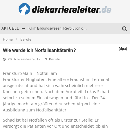
AKTUELL
KI im Bildungswesen: Revolution oder Risiko für Schulen und Universitäten?
Home
Berufe
Bewerben 2026: Was sich verändert hat
(dpa)
Wie werde ich Notfallsanitäter/in?
Seminare als Motivationsmotor – Wie Weiterbildung Mitarbeiter nachhaltig begeistert
20. November 2017
Berufe
Mitarbeitenden-Schulungen erfolgreich planen – Ratgeber für Unternehmen
Frankfurt/Main – Notfall am
Frankfurter Flughafen: Eine ältere Frau ist im Terminal
ausgerutscht und hat sich wahrscheinlich mehrere
Knochen gebrochen. Nach dem Anruf eilt Lukas Schad
sofort zu seinem Einsatzwagen und fährt los. Der 24-
Jährige macht am größten deutschen Airport eine
Ausbildung zum Notfallsanitäter.
Schad ist bei Notfällen oft als Erster zur Stelle: Er
versorgt die Patienten vor Ort und entscheidet, ob ein