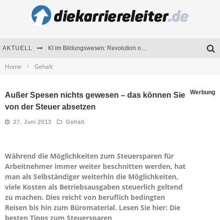
AKTUELL
KI im Bildungswesen: Revolution oder Risiko für Schulen und Universitäten?
Home
Gehalt
Bewerben 2026: Was sich verändert hat
Seminare als Motivationsmotor – Wie Weiterbildung Mitarbeiter nachhaltig begeistert
Werbung
Außer Spesen nichts gewesen – das können Sie
von der Steuer absetzen
Mitarbeitenden-Schulungen erfolgreich planen – Ratgeber für Unternehmen
27. Juni 2013
Gehalt
Während die Möglichkeiten zum Steuersparen für
Arbeitnehmer immer weiter beschnitten werden, hat
man als Selbständiger weiterhin die Möglichkeiten,
viele Kosten als Betriebsausgaben steuerlich geltend
zu machen. Dies reicht von beruflich bedingten
Reisen bis hin zum Büromaterial. Lesen Sie hier: Die
besten Tipps zum Steuersparen