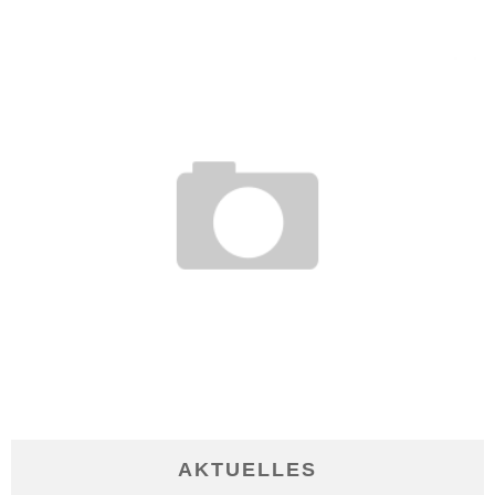
24. Dezember 2012
SCHRIFTSTELLER WERDEN – TIPPS FÜR DEN ERSTEN
EIGENEN ROMAN
16. Dezember 2013
AKTUELLES