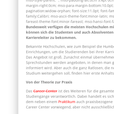
mso-style-parent:““; mso-padding-alt:0cm 5.4pt 0c
margin-right:0cm; mso-para-margin-bottom:10.0pt;
pagination:widow-orphan; font-size:11.0pt; font-famil
family:Calibri; mso-ascii-theme-font:minor-latin; 
fareast-theme-font:minor-fareast; mso-hansi-font-f
Bundesweit verfügen die meisten Hochschulen mit
können sich die Studenten und auch Absolventen w
Karriereleiter zu bekommen.
Bekannte Hochschulen, wie zum Beispiel die Humbol
Einrichtungen, um die Studierenden bei ihrer Karr
Das Angebot ist groß. Zunächst einmal übernehmen 
Sprechstunden werden angeboten, in denen man ga
informiert wird. Aber auch die ganz Ratlosen, die 
Studium weitergehen soll, finden hier erste Anhalt
Von der Theorie zur Praxis
Das
Career Center
ist des Weiteren für die gesamte
Studiengänge verantwortlich. Dabei handelt es sic
dem neben einem
Praktikum
auch praxisbezogene 
Career Center vorwiegend, aber nicht ausschließli