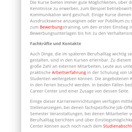
Die Kurse bieten immer gute Möglichkeiten, über 
Kenntnisse zu erwerben, zum Beispiel betriebswirts
Kommunikation wird geschult. Einige Kurse dienen e
Ausdrucksweise anzueignen oder vor Publikum zu s
zum
Bewerbung
straining, um den ersten Einstieg i
Bewerbungsunterlagen bis hin zu den Verhaltensreg
Fachkräfte und Kontakte
Auch Dinge, die im späteren Berufsalltag wichtig s
gestalten, sind in den Kursen erlernbar. Zu diese
große Zahl an externen Mitarbeiten, Leute aus unt
praktische
Arbeitserfahrung
in der Schulung von U
Studenten weitergeben können. Die angebotenen 
in den Ferien besucht werden. In beiden Fällen b
Career Center und einer Zusage von dessen Seite.
Einige dieser Karriereeinrichtungen verfügen mittle
Stellenanzeigen, bei denen fachspezifische Job-Off
Semester Veranstaltungen, bei denen Mitarbeiter 
Berufsalltag berichten und über Einstiegsmöglichk
Center können auch noch nach dem
Studienabschl