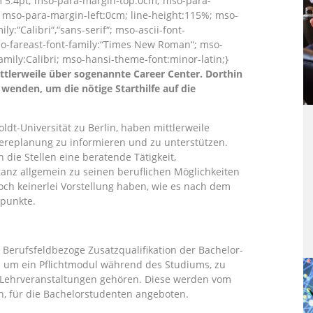
m 5.4pt; mso-para-margin-top:0cm; mso-para-
 mso-para-margin-left:0cm; line-height:115%; mso-
y:“Calibri“,“sans-serif“; mso-ascii-font-
mso-fareast-font-family:“Times New Roman“; mso-
amily:Calibri; mso-hansi-theme-font:minor-latin;}
tlerweile über sogenannte Career Center. Dorthin
enden, um die nötige Starthilfe auf die
dt-Universität zu Berlin, haben mittlerweile
iereplanung zu informieren und zu unterstützen.
die Stellen eine beratende Tätigkeit,
nz allgemein zu seinen beruflichen Möglichkeiten
noch keinerlei Vorstellung haben, wie es nach dem
spunkte.
 Berufsfeldbezoge Zusatzqualifikation der Bachelor-
h um ein Pflichtmodul während des Studiums, zu
Lehrveranstaltungen gehören. Diese werden vom
ch, für die Bachelorstudenten angeboten.