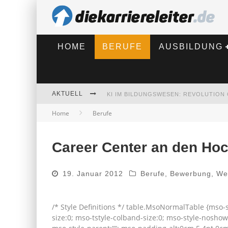
HOME
BERUFE
AUSBILDUNG
AKTUELL
Home
Berufe
BEWERBEN 2026: WAS SICH VERÄNDE
Career Center an den Ho
19. Januar 2012
Berufe
,
Bewerbung
,
We
/* Style Definitions */ table.MsoNormalTable {mso
size:0; mso-tstyle-colband-size:0; mso-style-noshow