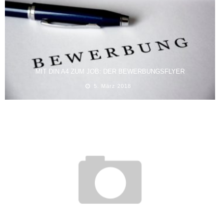
MIT DIN A4 ZUM JOB: DER BEWERBUNGSFLYER
5. März 2018
RACHS RESTAURANTSCHULE: OHNE AALGLATTEN