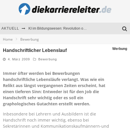
AKTUELL
KI im Bildungswesen: Revolution oder Risiko für Schulen und Universitäten?
Home
Bewerbung
Bewerben 2026: Was sich verändert hat
Werbung
Handschriftlicher Lebenslauf
Seminare als Motivationsmotor – Wie Weiterbildung Mitarbeiter nachhaltig begeistert
4. März 2009
Bewerbung
Mitarbeitenden-Schulungen erfolgreich planen – Ratgeber für Unternehmen
Immer öfter werden bei Bewerbungen
handschriftliche Lebensläufe verlangt. Was wie ein
Relikt aus längst vergangenen Zeiten erscheint, hat
einen tieferen Sinn: Entweder ist für den Job die
Handschrift sehr wichtig oder es soll ein
graphologisches Gutachten erstellt werden.
Inbesondere bei Lehrern und Ausbildern ist die
Handschrift noch immer wichtig, ebenso bei
Sekretärinnen und Kommunikationskaufmännern-und