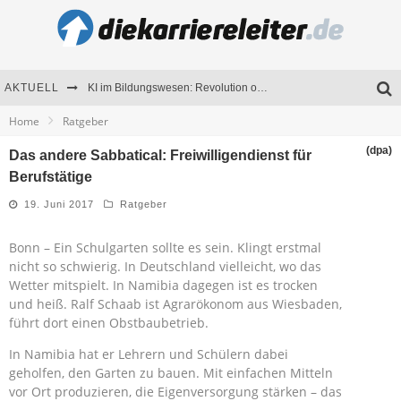
AKTUELL
KI im Bildungswesen: Revolution oder Risiko für Schulen und Universitäten?
Home
Ratgeber
Bewerben 2026: Was sich verändert hat
(dpa)
Das andere Sabbatical: Freiwilligendienst für
Seminare als Motivationsmotor – Wie Weiterbildung Mitarbeiter nachhaltig begeistert
Berufstätige
Mitarbeitenden-Schulungen erfolgreich planen – Ratgeber für Unternehmen
19. Juni 2017
Ratgeber
Bonn – Ein Schulgarten sollte es sein. Klingt erstmal
nicht so schwierig. In Deutschland vielleicht, wo das
Wetter mitspielt. In Namibia dagegen ist es trocken
und heiß. Ralf Schaab ist Agrarökonom aus Wiesbaden,
führt dort einen Obstbaubetrieb.
In Namibia hat er Lehrern und Schülern dabei
geholfen, den Garten zu bauen. Mit einfachen Mitteln
vor Ort produzieren, die Eigenversorgung stärken – das