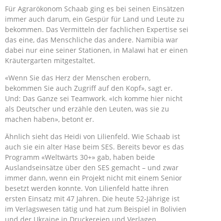
Für Agrarökonom Schaab ging es bei seinen Einsätzen
immer auch darum, ein Gespür für Land und Leute zu
bekommen. Das Vermitteln der fachlichen Expertise sei
das eine, das Menschliche das andere. Namibia war
dabei nur eine seiner Stationen, in Malawi hat er einen
Kräutergarten mitgestaltet.
«Wenn Sie das Herz der Menschen erobern,
bekommen Sie auch Zugriff auf den Kopf», sagt er.
Und: Das Ganze sei Teamwork. «Ich komme hier nicht
als Deutscher und erzähle den Leuten, was sie zu
machen haben», betont er.
Ähnlich sieht das Heidi von Lilienfeld. Wie Schaab ist
auch sie ein alter Hase beim SES. Bereits bevor es das
Programm «Weltwärts 30+» gab, haben beide
Auslandseinsätze über den SES gemacht – und zwar
immer dann, wenn ein Projekt nicht mit einem Senior
besetzt werden konnte. Von Lilienfeld hatte ihren
ersten Einsatz mit 47 Jahren. Die heute 52-Jährige ist
im Verlagswesen tätig und hat zum Beispiel in Bolivien
und der Ukraine in Druckereien und Verlagen