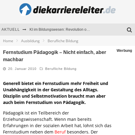
AKTUELL
KI im Bildungswesen: Revolution oder Risiko für Schulen und Universitäten?
Home
Ausbildung
Berufliche Bildung
Bewerben 2026: Was sich verändert hat
Werbung
Fernstudium Pädagogik – Nicht einfach, aber
Seminare als Motivationsmotor – Wie Weiterbildung Mitarbeiter nachhaltig begeistert
machbar
Mitarbeitenden-Schulungen erfolgreich planen – Ratgeber für Unternehmen
20. Januar 2010
Berufliche Bildung
Generell bietet ein Fernstudium mehr Freiheit und
Unabhängigkeit in der Gestaltung des Alltags.
Disziplin und Selbstmotivation braucht man aber
auch beim Fernstudium von Pädagogik.
Pädagogik ist ein Teilbereich der
Erziehungswissenschaft. Wenn man bereits
Erfahrungen in der sozialen Arbeit hat, lohnt sich das
Fernstudium neben dem
Beruf
besonders. Der