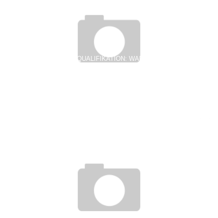
ZUSATZQUALIFIKATION: WARUM EIN
BRANDSCHUTZBEAUFTRAGTER IM UNTERNEHMEN
NOTWENDIG IST
28. August 2013