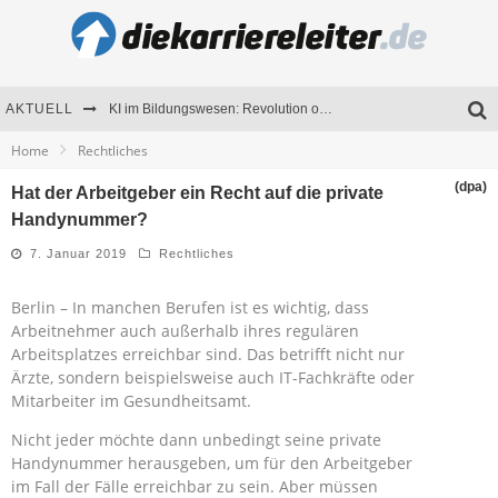
AKTUELL
KI im Bildungswesen: Revolution oder Risiko für Schulen und Universitäten?
Home
Rechtliches
Bewerben 2026: Was sich verändert hat
(dpa)
Hat der Arbeitgeber ein Recht auf die private
Seminare als Motivationsmotor – Wie Weiterbildung Mitarbeiter nachhaltig begeistert
Handynummer?
Mitarbeitenden-Schulungen erfolgreich planen – Ratgeber für Unternehmen
7. Januar 2019
Rechtliches
Berlin – In manchen Berufen ist es wichtig, dass
Arbeitnehmer auch außerhalb ihres regulären
Arbeitsplatzes erreichbar sind. Das betrifft nicht nur
Ärzte, sondern beispielsweise auch IT-Fachkräfte oder
Mitarbeiter im Gesundheitsamt.
Nicht jeder möchte dann unbedingt seine private
Handynummer herausgeben, um für den Arbeitgeber
im Fall der Fälle erreichbar zu sein. Aber müssen