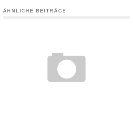
ÄHNLICHE BEITRÄGE
TARIFVERTRAG: NACHTEILE FÜR ARBEITNEHMER MÖGLICH
22. November 2016