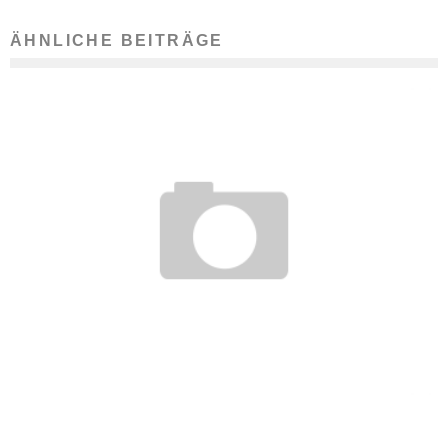
ÄHNLICHE BEITRÄGE
ZEITAUFWAND IM STUDIUM: STUDENTEN HABEN WENIGER
STRESS ALS GEDACHT
28. September 2012