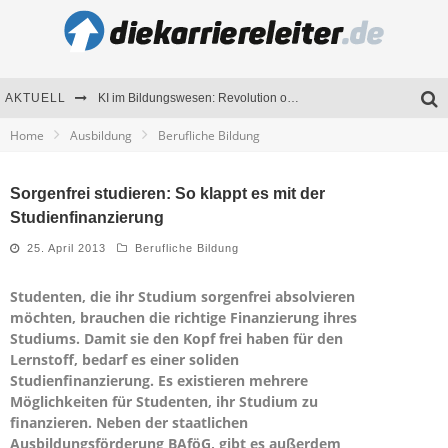
AKTUELL
KI im Bildungswesen: Revolution oder Risiko für Schulen und Universitäten?
Home
Ausbildung
Berufliche Bildung
Bewerben 2026: Was sich verändert hat
Seminare als Motivationsmotor – Wie Weiterbildung Mitarbeiter nachhaltig begeistert
Sorgenfrei studieren: So klappt es mit der
Studienfinanzierung
Mitarbeitenden-Schulungen erfolgreich planen – Ratgeber für Unternehmen
25. April 2013
Berufliche Bildung
Studenten, die ihr Studium sorgenfrei absolvieren
möchten, brauchen die richtige Finanzierung ihres
Studiums. Damit sie den Kopf frei haben für den
Lernstoff, bedarf es einer soliden
Studienfinanzierung. Es existieren mehrere
Möglichkeiten für Studenten, ihr Studium zu
finanzieren. Neben der staatlichen
Ausbildungsförderung BAföG, gibt es außerdem