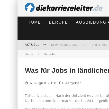
HOME
BERUFE
AUSBILDUNG
AKTUELL
Home
Ratgeber
BEWERBEN 2026: WAS SICH VERÄNDE
Was für Jobs in ländliche
6. August 2018
Ratgeber
Titisee-Neustadt – Nach der Uni zieht es viele beruf
Nachtleben und Supermärkte, die bis 24 Uhr geöff