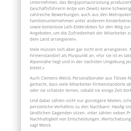
Unternehmen, das Bergsportausrüstung produziert
Geschäftsführerin Antje von Dewitz keine Schwieri
zahlreiche Bewerbungen, auch aus den Metropole
Familienunternehmen unter anderem Kinderbetreuun
sowie kostenlose Leih-Elektrobikes für den Weg zu
Angeboten, um die Zufriedenheit der Mitarbeiter zu
dem Land arrangieren».
Viele müssen sich aber gar nicht erst arrangieren
Firmenstandort als Pluspunkt an. «Für sie ist es tat
Alpennähe liegt und in der nächsten Umgebung jed
bietet.»
Auch Clemens Weick, Personalberater aus Titisee-
gemacht, dass viele Mitarbeiter Firmenstandorte 
oder sie schätzen lernen, sobald sie einige Zeit do
Und dabei zählen nicht nur günstigere Mieten, sch
persönliche Verhältnis zu den Nachbarn: Häufig si
ländlichen Gegenden sitzen. «Hier zählen neben Prof
Nachhaltigkeit von Entscheidungen, Wertschätzung d
sagt Weick.