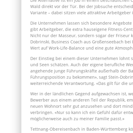
Die Alternative ist ein Job in einem beschaulichen
Wald direkt vor der Tür. Bei der Jobsuche entschei
Variante – dabei sitzen viele attraktive Arbeitgeber
Die Unternehmen lassen sich besondere Angebote e
gibt Arbeitgeber, die extra hauseigene Fitness-Ce
Nicht nur der Masseur, sondern sogar der Friseur 
Dobrinski, Business Coach aus Großenseebach bei Er
Wert auf Work-Life-Balance und eine gute Atmosphä
Der Einstieg bei einem dieser Unternehmen lohnt s
und Seen schätzen. Auch der eigene berufliche Werd
angehende junge Führungskräfte außerhalb der Ball
Führungsposition zu bekommen», sagt Stein-Dobrinsk
weiterreichende Verantwortung. «Das gilt für die u
Wer in der ländlichen Gegend aufgewachsen ist, wei
Bewerber aus einem anderen Teil der Republik, empf
neuen Wohnort sehr gut anzusehen und dort mind
verbringen. «Nur so kann ich ein Gefühl dafür entw
möglicherweise auch zu meiner Familie passt.»
Tettnang-Obereisenbach in Baden-Württemberg könnt