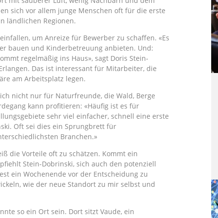
 Ort mit sauberer Luft, wenig Nachbarn und dem
den sich vor allem junge Menschen oft für die erste
 in ländlichen Regionen.
infallen, um Anreize für Bewerber zu schaffen. «Es
nter bauen und Kinderbetreuung anbieten. Und:
kommt regelmäßig ins Haus», sagt Doris Stein-
langen. Das ist interessant für Mitarbeiter, die
re am Arbeitsplatz legen.
ich nicht nur für Naturfreunde, die Wald, Berge
egang kann profitieren: «Häufig ist es für
ungsgebiete sehr viel einfacher, schnell eine erste
i. Oft sei dies ein Sprungbrett für
nterschiedlichsten Branchen.»
ß die Vorteile oft zu schätzen. Kommt ein
iehlt Stein-Dobrinski, sich auch den potenziell
est ein Wochenende vor der Entscheidung zu
ickeln, wie der neue Standort zu mir selbst und
e so ein Ort sein. Dort sitzt Vaude, ein