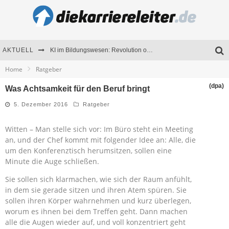
AKTUELL
KI im Bildungswesen: Revolution oder Risiko für Schulen und Universitäten?
Home
Ratgeber
Bewerben 2026: Was sich verändert hat
(dpa)
Was Achtsamkeit für den Beruf bringt
Seminare als Motivationsmotor – Wie Weiterbildung Mitarbeiter nachhaltig begeistert
5. Dezember 2016
Ratgeber
Mitarbeitenden-Schulungen erfolgreich planen – Ratgeber für Unternehmen
Witten – Man stelle sich vor: Im Büro steht ein Meeting
an, und der Chef kommt mit folgender Idee an: Alle, die
um den Konferenztisch herumsitzen, sollen eine
Minute die Auge schließen.
Sie sollen sich klarmachen, wie sich der Raum anfühlt,
in dem sie gerade sitzen und ihren Atem spüren. Sie
sollen ihren Körper wahrnehmen und kurz überlegen,
worum es ihnen bei dem Treffen geht. Dann machen
alle die Augen wieder auf, und voll konzentriert geht