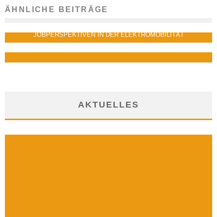
ÄHNLICHE BEITRÄGE
ARBEITEN IN DER FITNESSBRANCHE
29. April 2019
JOBPERSPEKTIVEN IN DER ELEKTROMOBILITÄT
11. Dezember 2018
AKTUELLES